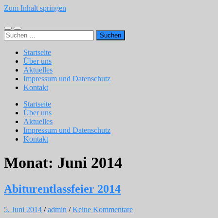
Zum Inhalt springen
Förderverein
des
Mobile-
Suchfeld
JKG
Suchen
Menü
ein-/ausblenden
Weinsberg
nach:
ein-/ausblenden
e.V.
Startseite
Über uns
Aktuelles
Impressum und Datenschutz
Kontakt
Startseite
Über uns
Aktuelles
Impressum und Datenschutz
Kontakt
Monat:
Juni 2014
Abiturentlassfeier 2014
5. Juni 2014
/
admin
/
Keine Kommentare